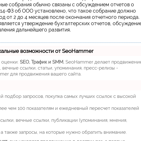
ные собрания обычно связаны с обсуждением отчетов о
14-ФЗ об ООО установлено, что такое собрание должно
иод от 2 до 4 месяцев после окончания отчетного периода.
является утверждение бухгалтерских отчетов, обсуждени
вления дальнейшего развития.
кальные возможности от SeoHammer
м оценки:
SEO, Трафик и SMM.
SeoHammer делает продвижени
 вечные ссылки, статьи, упоминания, пресс-релизы -
mer для продвижения вашего сайта.
й подбор запросов, покупка самых лучших ссылок с высокой
лее чем 100 показателям и ежедневный пересчет показателей
ылки, вечные ссылки, публикации (упоминания, мнения,
а также запросы, на которые нужно обратить внимание.