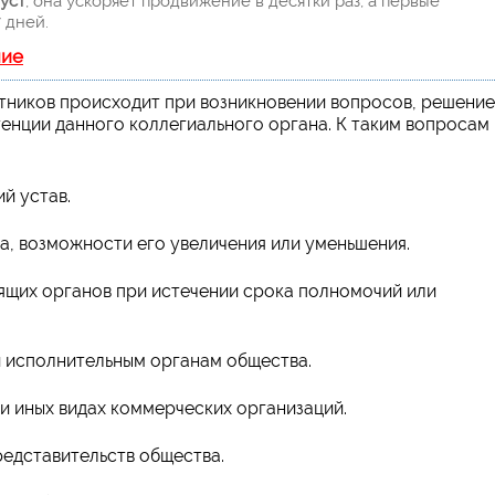
уст
, она ускоряет продвижение в десятки раз, а первые
 дней.
ние
тников происходит при возникновении вопросов, решение
енции данного коллегиального органа. К таким вопросам
й устав.
а, возможности его увеличения или уменьшения.
ящих органов при истечении срока полномочий или
 исполнительным органам общества.
и иных видах коммерческих организаций.
редставительств общества.