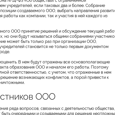
кона №14-ФЗ «Об обществах с ограниченной
м учредителей, если таковых два и более. Собрание
 позиции создаваемого ООО, выбрать направления развит
 работы как компании, так и участия в ней каждого из
нного ООО принятие решений и обсуждение текущей рабо
х, но они будут называться общими собраниями участнико
ие может быть только раз при организации ООО,
 учредителей становится не только первым документом
роде.
оценить. В нем будут отражены все основополагающие
акта образования ООО и началом его работы. Поэтому
лной ответственностью, с учетом, что отраженные в нем
зрешение возникающих конфликтов, а порой привести к
 ничтожными.
астников ООО
ния ряда вопросов, связанных с деятельностью общества,
т быть очередными и созываемыми для решения неотложны