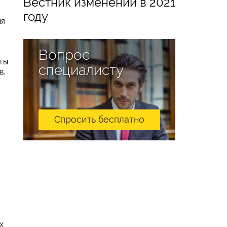
Вестник изменений в 2021
году
ия
Вопрос
ты
специалисту
в.
Спросить бесплатно
х