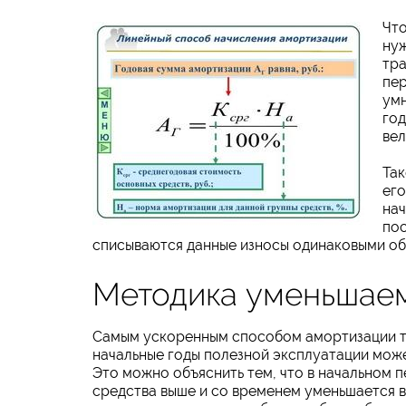
Чт
нуж
тра
пер
умн
год
вел
Так
его
нач
пос
списываются данные износы одинаковыми об
Методика уменьшаем
Самым ускоренным способом амортизации те
начальные годы полезной эксплуатации мож
Это можно объяснить тем, что в начальном 
средства выше и со временем уменьшается в