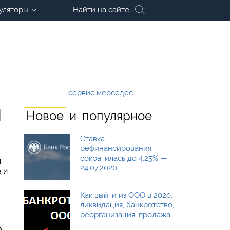
уляторы
Найти на сайте
сервис мерседес
м
и
Новое
популярное
Ставка
рефинансирования
сократилась до 4,25% —
и
24.07.2020
 и
Как выйти из ООО в 2020:
ликвидация, банкротство,
реорганизация, продажа
а