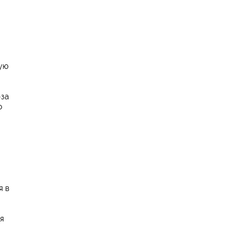
ную
-за
о
я в
я