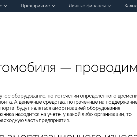
с
Предприятие
Личные финансы
Кальк
томобиля — проводи
ругое оборудование, по истечении определенного времен
емонта. А денежные средства, потраченные на поддержание
порта, будут являться амортизацией оборудования
хника находится на учете, у какой либо организации, то
расходную часть предприятия.
я амортизационного износ