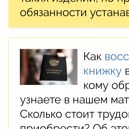
обязанности устанав
Как
восс
книжку
в
кому об
узнаете в нашем ма
Сколько стоит трудо
приобрести? Об это