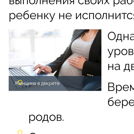
выполнения своих раб
ребенку не исполнится
Одна
уров
на д
Врем
Женщина в декрете
бере
родов.