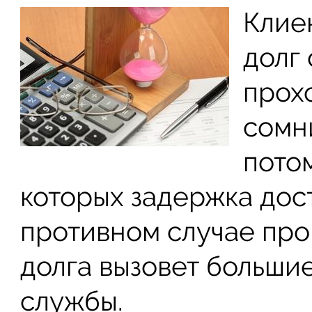
Клие
долг
прох
сомн
потом
которых задержка дост
противном случае пр
долга вызовет больши
службы.