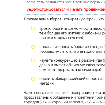
результаты появляются уже в течение первых 7
Зарегистрироваться и Начать продвиже
Прежде чем выбирать конкретную франшизу 
трезво оценить возможности населён
тем больше его жители озабочены 
новых и модных веяниях);
проанализировать большие тренды (
небольшим лагом, что выгодно для 
изучить конкуренцию в районе, где 
давно и имеют обширную клиентскую
поможет одержать над ними верх);
оценить общероссийский спрос на п
магазин.
Чаще всего начинающие предприниматели ош
представлены обобщённые и понятные пример
городов («+» — хороший вариант, «+/-» — м