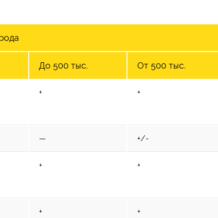
рода
До 500 тыс.
От 500 тыс.
+
+
—
+/-
+
+
+
+