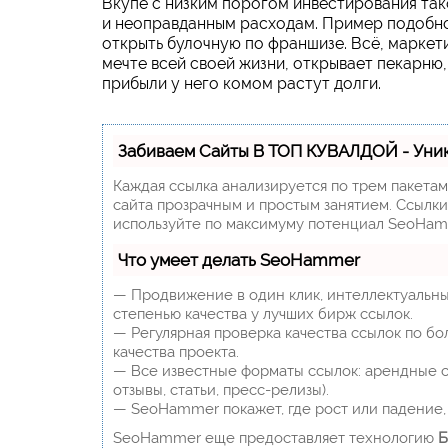
Вкупе с низким порогом инвестирования та
и неоправданным расходам. Пример подобно
открыть булочную по франшизе. Всё, маркети
мечте всей своей жизни, открывает пекарню,
прибыли у него комом растут долги.
Забиваем Сайты В ТОП КУВАЛДОЙ - Уни
Каждая ссылка анализируется по трем пакета
сайта прозрачным и простым занятием. Ссылки,
используйте по максимуму потенциал SeoHam
Что умеет делать SeoHammer
— Продвижение в один клик, интеллектуальны
степенью качества у лучших бирж ссылок.
— Регулярная проверка качества ссылок по бо
качества проекта.
— Все известные форматы ссылок: арендные сс
отзывы, статьи, пресс-релизы).
— SeoHammer покажет, где рост или падение, 
SeoHammer еще предоставляет технологию
Б