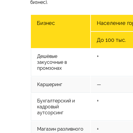
бизнес).
Бизнес
Население го
До 100 тыс.
Дешёвые
+
закусочные в
промзонах
Каршеринг
—
Бухгалтерский и
+
кадровый
аутсорсинг
Магазин разливного
+