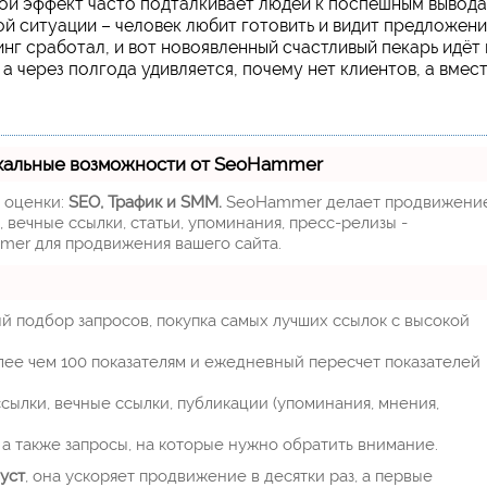
кой эффект часто подталкивает людей к поспешным вывод
й ситуации – человек любит готовить и видит предложен
нг сработал, и вот новоявленный счастливый пекарь идёт 
 а через полгода удивляется, почему нет клиентов, а вмес
кальные возможности от SeoHammer
м оценки:
SEO, Трафик и SMM.
SeoHammer делает продвижени
 вечные ссылки, статьи, упоминания, пресс-релизы -
mer для продвижения вашего сайта.
й подбор запросов, покупка самых лучших ссылок с высокой
лее чем 100 показателям и ежедневный пересчет показателей
ылки, вечные ссылки, публикации (упоминания, мнения,
а также запросы, на которые нужно обратить внимание.
уст
, она ускоряет продвижение в десятки раз, а первые