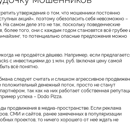
третить утверждения о том, что мошенники постоянно
ступных акций», поэтому обезопасить себя невозможно –
. На самом деле это не так, поскольку поведенческие
 более того, они с каждым годом становятся всё грубее 
анчайзинг, то потенциально опасные предложения можно
икогда не продаётся дёшево. Например, если предлагаетс
ks c инвестициями до 1 млн. руб. (включая цену самой
быть всё понятно.
бмана следует считать и слишком агрессивное продвиже
 положительный денежный поток, просто не станут
партнёром, так как на них работает собственная репутац
пример успеха – Dodo Pizza.
оды продвижения в медиа-пространстве. Если реклама
ров, СМИ и сайтов, ранее замеченных в популяризации
обных проектов, то ничего хорошего от неё ждать не