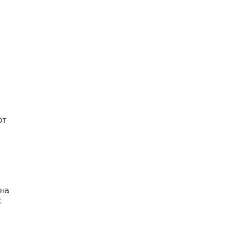
от
 на
к