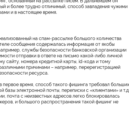
нг, основанный на рассылке писем. В дальнейшем он
ый и более трудно отличимый, способ завладения чужими
ами и в настоящее время.
 реализованный на спам-рассылке большого количества
в теле сообщения содержалась информация от якобы
апример, службы безопасности банковской организации
мости отправки в ответе на письмо какой-либо личной
у сайту, номера кредитной карты, id-кода и тому
различными причинами – например, перерегистрацией
езопасности ресурса.
в первое время, способ такого фишинга требовал больши
 базы электронной почты, переписки с «клиентами» и т.д.
и, почта с неизвестных адресов легко блокировалась
еров, и большого распространения такой фишинг не