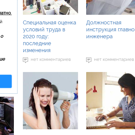
латно
.
ый
Специальная оценка
Должностная
условий труда в
инструкция главно
2020 году:
инженера
 о
последние
изменения
ше
нет комментариев
нет комментариев