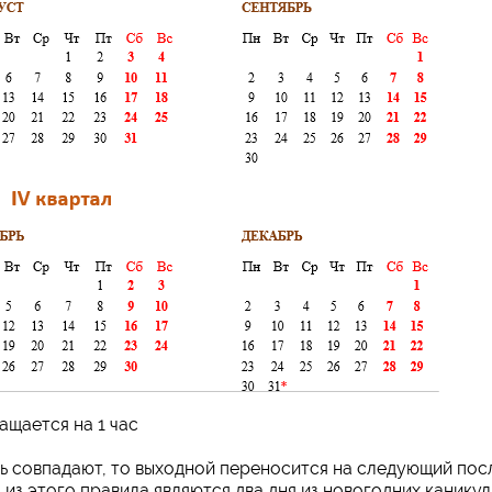
ащается на 1 час
ь совпадают, то выходной переносится на следующий пос
из этого правила являются два дня из новогодних каникул