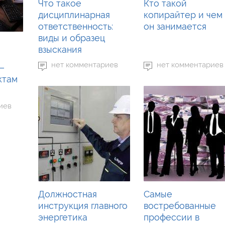
Что такое
Кто такой
дисциплинарная
копирайтер и чем
ответственность:
он занимается
виды и образец
взыскания
нет комментариев
нет комментариев
—
ктам
иев
Должностная
Самые
инструкция главного
востребованные
энергетика
профессии в