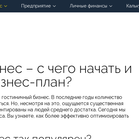
с
Предприятие
Личные финансы
Кальк
ес – с чего начать и
изнес-план?
 гостиничный бизнес. В последние годы количество
ься. Но, несмотря на это, ощущается существенная
ентированы на людей среднего достатка. Сегодня мы
а. Вы узнаете, как более эффективно оптимизировать
ес так популярен?