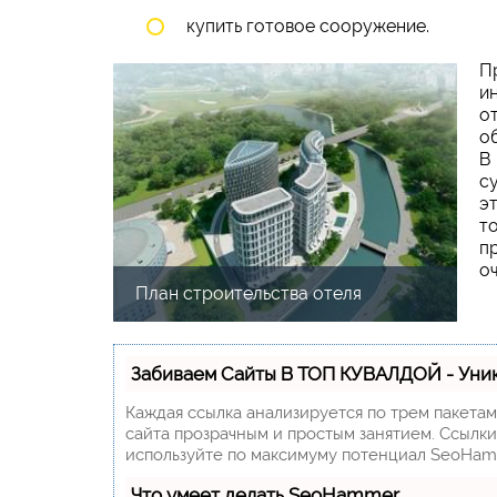
купить готовое сооружение.
П
и
о
о
В
с
э
т
п
о
План строительства отеля
Забиваем Сайты В ТОП КУВАЛДОЙ - Уни
Каждая ссылка анализируется по трем пакета
сайта прозрачным и простым занятием. Ссылки,
используйте по максимуму потенциал SeoHam
Что умеет делать SeoHammer