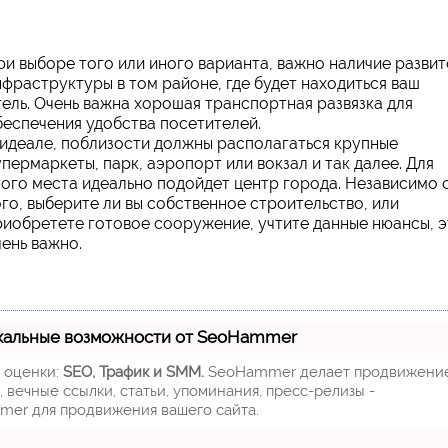
ри выборе того или иного варианта, важно наличие разви
нфраструктуры в том районе, где будет находиться ваш
тель. Очень важна хорошая транспортная развязка для
беспечения удобства посетителей.
 идеале, поблизости должны располагаться крупные
упермаркеты, парк, аэропорт или вокзал и так далее. Для
того места идеально подойдет центр города. Независимо 
ого, выберите ли вы собственное строительство, или
риобретете готовое сооружение, учтите данные нюансы, 
чень важно.
кальные возможности от SeoHammer
м оценки:
SEO, Трафик и SMM.
SeoHammer делает продвижени
 вечные ссылки, статьи, упоминания, пресс-релизы -
mer для продвижения вашего сайта.