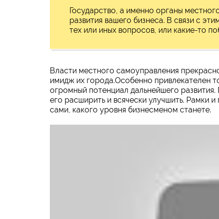
Государство, а именно органы местног
развития вашего бизнеса. В связи с эт
тех или иных вопросов, или какие-то п
Власти местного самоуправления прекрасно
имидж их города.Особенно привлекателен то
огромный потенциал дальнейшего развития.
его расширить и всячески улучшить. Рамки 
сами, какого уровня бизнесменом станете.