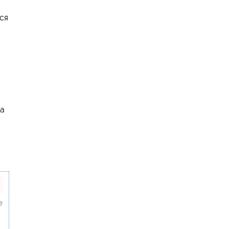
ся
да
е