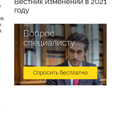
Вестник изменений в 2021
о
году
в,
,
.
Вопрос
специалисту
Спросить бесплатно
,