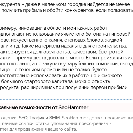
онкурента – даже в маленьком городке найдется не менее
 получить прибыль и обойти конкурентов, если пользовать
.
римеру, инновации в области монтажных работ
дполагают использование ячеистого бетона на гипсовой
ове, искусственного камня, стеновых блоков, жидкой
вли и т.д. Такие материалы идеальны для строительства,
актеризуются долговечностью, качеством, быстротой
адки – преимуществ довольно много. Если производить их
остоятельно, а не закупать у зарубежных компаний, выго
лицо – с течением времени вы не только будете
остоятельно использовать их в работе, но и сможете
 большого стартового капитала, можно открыть
продукта, расширившись при получении первой прибыли.
кальные возможности от SeoHammer
м оценки:
SEO, Трафик и SMM.
SeoHammer делает продвижени
 вечные ссылки, статьи, упоминания, пресс-релизы -
mer для продвижения вашего сайта.