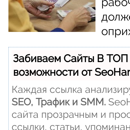
рабо
долж
опри
Забиваем Сайты В ТОП
возможности от SeoH
Каждая ссылка анализиру
SEO, Трафик и SMM.
SeoH
сайта прозрачным и прос
ссылки, статьи, упомина