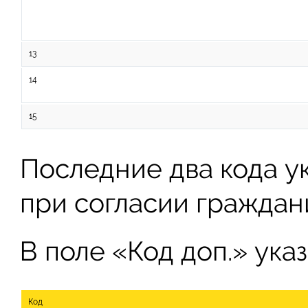
13
14
15
Последние два кода ук
при согласии граждан
В поле «Код доп.» ук
Код