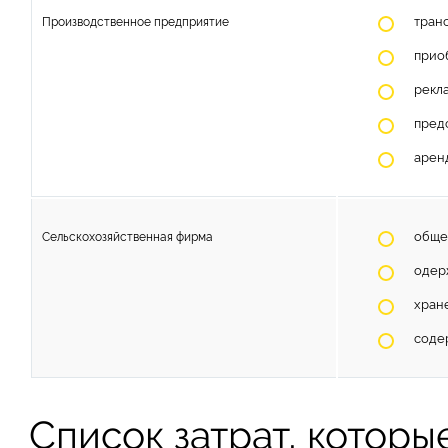
транс
Производственное предприятие
прио
рекл
пред
арен
обще
Сельскохозяйственная фирма
одер
хран
содер
Список затрат, которы