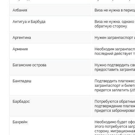
Албания
Виза не нужна в период
Антигуа и Барбуда
Виза не нужна, однако
обратную сторону.
Аргентина
Нужен загранпаспорт и
Армения
Необходим загранпасп
последний действует т
Багамские острова
Нужно подтвердить св
предоставить загранпа
Бангладеш
Подтвердить платежес
загранпаспорт и билет
придется заплатить 50
Барбадос
Потребуются обратные 
подтверждение платеж
придется забронироват
Бахрейн
Необходимо будет офор
этого потребуется заг
сторону, миграционная