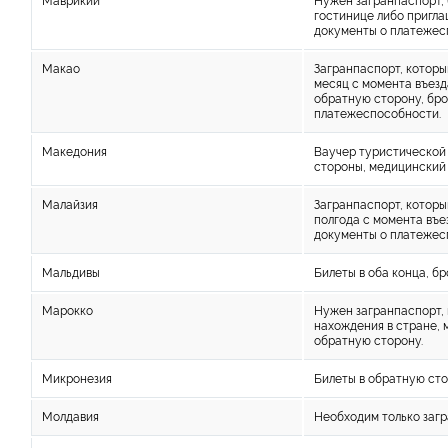
Маврикий
Нужен загранпаспорт, 
гостинице либо пригл
документы о платежес
Макао
Загранпаспорт, которы
месяц с момента въезда
обратную сторону, бро
платежеспособности.
Македония
Ваучер туристической
стороны, медицинский 
Малайзия
Загранпаспорт, которы
полгода с момента въез
документы о платежес
Мальдивы
Билеты в оба конца, бр
Марокко
Нужен загранпаспорт, 
нахождения в стране, 
обратную сторону.
Микронезия
Билеты в обратную сто
Молдавия
Необходим только загр