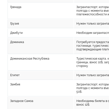
Гренада
Загранпаспорт, которы
полгода с момента въе
платежеспособности и
Грузия
Нужен только загранпа
Джибути
Необходим загранпаспо
Доминика
Потребуется предостав
гостинице, туристичес
подтверждающие плат
Доминиканская Республика
Туристическая карта, 
границы, взнос 10$, з
сторону.
Египет
Нужен только загранпа
Замбия
Загранпаспорт, которы
полгода с момента въез
50$ .
Западное Самоа
Необходимы билеты в 
взнос 12$.