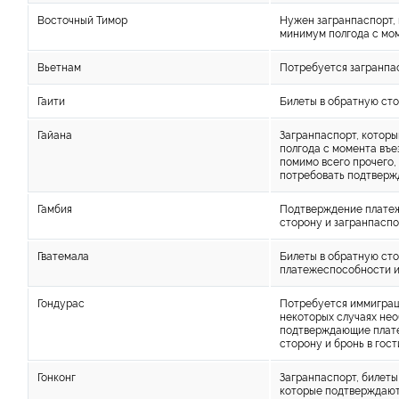
Восточный Тимор
Нужен загранпаспорт, 
минимум полгода с мом
Вьетнам
Потребуется загранпас
Гаити
Билеты в обратную сто
Гайана
Загранпаспорт, которы
полгода с момента въе
помимо всего прочего,
потребовать подтвержд
Гамбия
Подтверждение платеж
сторону и загранпаспо
Гватемала
Билеты в обратную ст
платежеспособности и
Гондурас
Потребуется иммиграци
некоторых случаях не
подтверждающие плате
сторону и бронь в гост
Гонконг
Загранпаспорт, билеты
которые подтверждают