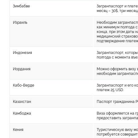
Зимбабве
Загранпаспорт и плате
месяц – 30$, три месяца
Израиль
Необходим загранпасп
как минимум полгода с
конца, при этом даты 
медицинский страховой
подтверждение плате
Индонезия
Загранпаспорт, которы
полгода с момента въез
Иордания
Можно оформить визу в
необходим загранпасп
Кабо-Верде
Загранпаспорт и его к
платеж 25 USD.
Казахстан
Паспорт гражданина Р
Камбоджа
Виза оформляется на г
предоставить загранпа
Кения
Туристическую визу мо
потребуется совершить