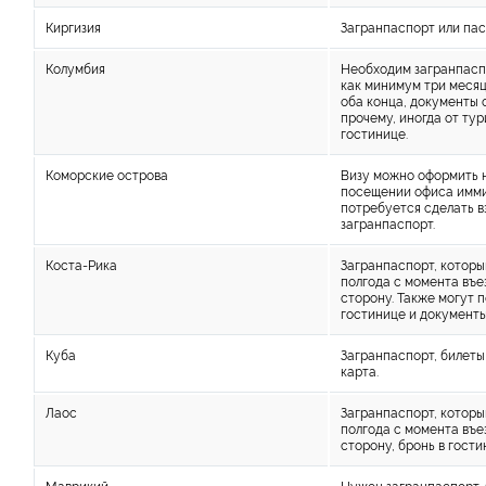
Киргизия
Загранпаспорт или па
Колумбия
Необходим загранпасп
как минимум три месяц
оба конца, документы 
прочему, иногда от ту
гостинице.
Коморские острова
Визу можно оформить 
посещении офиса имми
потребуется сделать в
загранпаспорт.
Коста-Рика
Загранпаспорт, которы
полгода с момента въе
сторону. Также могут 
гостинице и документ
Куба
Загранпаспорт, билеты
карта.
Лаос
Загранпаспорт, которы
полгода с момента въе
сторону, бронь в гост