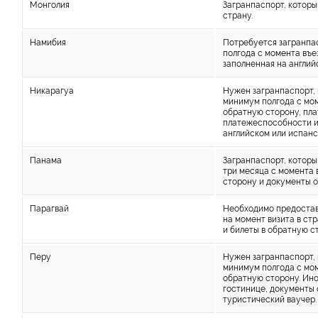
Монголия
Загранпаспорт, которы
страну.
Намибия
Потребуется загранпа
полгода с момента въе
заполненная на англий
Никарагуа
Нужен загранпаспорт, 
минимум полгода с мом
обратную сторону, пла
платежеспособности и
английском или испанс
Панама
Загранпаспорт, которы
три месяца с момента 
сторону и документы 
Парагвай
Необходимо предостав
на момент визита в ст
и билеты в обратную с
Перу
Нужен загранпаспорт, 
минимум полгода с мом
обратную сторону. Ино
гостинице, документы
туристический ваучер.