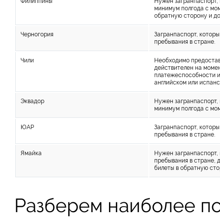
Филиппины
Нужен загранпаспорт, 
минимум полгода с мом
обратную сторону и д
Черногория
Загранпаспорт, которы
пребывания в стране.
Чили
Необходимо предостав
действителен на момен
платежеспособности и
английском или испанс
Эквадор
Нужен загранпаспорт, 
минимум полгода с мом
ЮАР
Загранпаспорт, которы
пребывания в стране.
Ямайка
Нужен загранпаспорт, 
пребывания в стране,
билеты в обратную сто
Разберем наиболее п