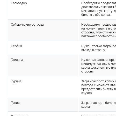
Сальвадор
Необходимо предостав
действовать еще хотя 
миграционную карту, 
билеты в оба конца.
Сейшельские острова
Необходимо предостав
на момент визита в с
стороны, туристически
платежеспособности и 
Сербия
Нужен только загранпа
въезда в страну.
Таиланд
Нужен загранпаспорт, 
минимум полгода с мом
карта, документы о п
сторону.
Турция
Загранпаспорт, которы
полгода с момента въе
предоставить билеты 
ваучер.
Тунис
Загранпаспорт, билеты
карта.