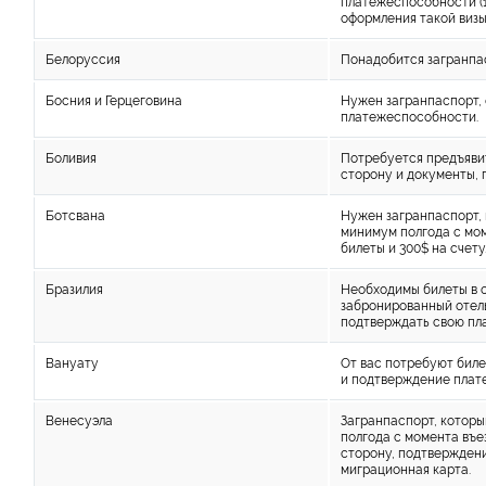
платежеспособности (1
оформления такой визы
Белоруссия
Понадобится загранпа
Босния и Герцеговина
Нужен загранпаспорт,
платежеспособности.
Боливия
Потребуется предъявит
сторону и документы,
Ботсвана
Нужен загранпаспорт, 
минимум полгода с мом
билеты и 300$ на счету
Бразилия
Необходимы билеты в о
забронированный отель
подтверждать свою пл
Вануату
От вас потребуют биле
и подтверждение плат
Венесуэла
Загранпаспорт, которы
полгода с момента въе
сторону, подтвержден
миграционная карта.