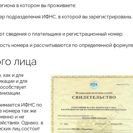
егиона в котором вы проживаете;
ер подразделения ИФНС, в которой вы зарегистрированы,
ют сведения о плательщике и регистрационный номер;
ность номера и рассчитываются по определенной формуле
го лица
 как и для
икации и для
пособствует
анизации.
анимается ИФНС по
е номера так же
менно и не
йствиях. Однако, в
еских лиц состоит