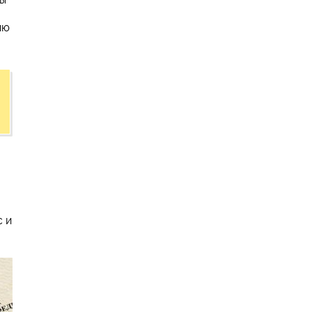
ию
с и