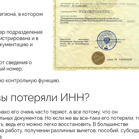
егиона, в котором
мер подразделения
истрирована и в
кументацию и
ют сведения о
ый номер;
но контрольную функцию.
 вы потеряли ИНН?
ко его очень часто теряют, а все потому, что он
альных документов. Но если же вы все-таки его потеряли, т
ь, ведь его можно легко восстановить. В большинстве
а работу, получении различных вычетов, пособий, субсид
.