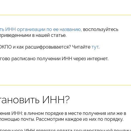
ть ИНН организации по ее названию
, воспользуйтесь
приведенными в нашей статье.
 ОКПО и как расшифровывается? Читайте
тут
.
ово расписано получении ИНН через интернет.
тановить ИНН?
ния ИНН: в личном порядке в месте получения или же в
помощью почты. Рассмотрим каждое из них по порядку.
терянного ИНН является оплата государственной пошли