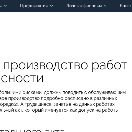
с
Предприятие
Личные финансы
Кальк
 производство работ
асности
с большими рисками, должны поводить с обслуживающим
вое производство подробно расписано в различных
орядках. А трудящиеся, занятые на данных работах
льный акт, который именуется как допуск на работы
тального акта