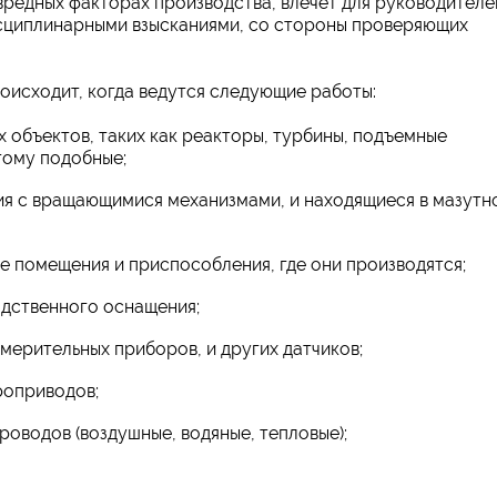
вредных факторах производства, влечет для руководителе
сциплинарными взысканиями, со стороны проверяющих
оисходит, когда ведутся следующие работы:
 объектов, таких как реакторы, турбины, подъемные
тому подобные;
ия с вращающимися механизмами, и находящиеся в мазутн
е помещения и приспособления, где они производятся;
дственного оснащения;
мерительных приборов, и других датчиков;
роприводов;
оводов (воздушные, водяные, тепловые);