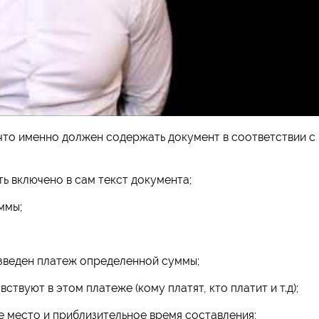
 что именно должен содержать документ в соответствии с
ь включено в сам текст документа;
ммы;
изведен платеж определенной суммы;
ствуют в этом платеже (кому платят, кто платит и т.д);
е место и приблизительное время составления;