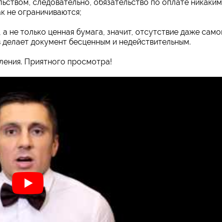
льством, следовательно, обязательство по оплате никаки
к не ограничиваются;
 а не только ценная бумага, значит, отсутствие даже само
в делает документ бесценным и недействительным.
ления. Приятного просмотра!