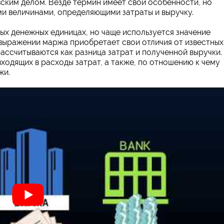
ским делом. Везде термин имеет свои особенности, но
и величинами, определяющими затраты и выручку.
х денежных единицах, но чаще используется значение
выражении маржа приобретает свои отличия от известных
ассчитываются как разница затрат и полученной выручки.
входящих в расходы затрат, а также, по отношению к чему
жи.