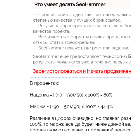
Что умеет делать SeoHammer
— Продвижение в один клик, интеллектуальны
степенью качества у лучших бирж ссылок.
— Регулярная проверка качества ссылок по бо
качества проекта.
— Все известные форматы ссылок: арендные сс
отзывы, статьи, пресс-релизы).
— SeoHammer покажет, где рост или падение, 
SeoHammer еще предоставляет технологию
Б
результаты появляются уже в течение первых 7
Зарегистрироваться и Начать продвиже
В процентах:
Наценка = [ (90 – 50)/50] х 100% = 80%
Маржа = [ (90 – 50)/90] х 100% = 44.4%
Различие в цифрах очевидно, но главная раз
100%, то маржа всегда будет ниже данной ве
процентном отношении в продажной цене со