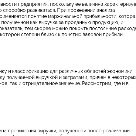
ности предприятия, поскольку ее величина характеризуе
о способно развиваться. При проведении анализа
рименяется понятие маржинальной прибыльности, котора
 полученной как выручка за проданную продукцию, и
оказатель, тем скорее можно покрыть постоянные расход
екоторой степени близок к понятию валовой прибыли,
ку и классификацию для различных областей экономики.
ду получаемой выручкой и затратами, причем в некоторы
е, так и отрицательное значение. Рассмотрим, где и в
ина превышения выручки, полученной после реализации