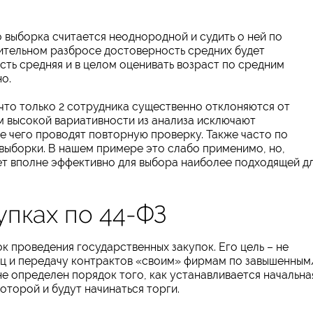
о выборка считается неоднородной и судить о ней по
чительном разбросе достоверность средних будет
ть средняя и в целом оценивать возраст по средним
о.
 что только 2 сотрудника существенно отклоняются от
м высокой вариативности из анализа исключают
е чего проводят повторную проверку. Также часто по
выборки. В нашем примере это слабо применимо, но,
ет вполне эффективно для выбора наиболее подходящей д
упках по 44-ФЗ
к проведения государственных закупок. Его цель – не
ц и передачу контрактов «своим» фирмам по завышенным
не определен порядок того, как устанавливается начальна
оторой и будут начинаться торги.