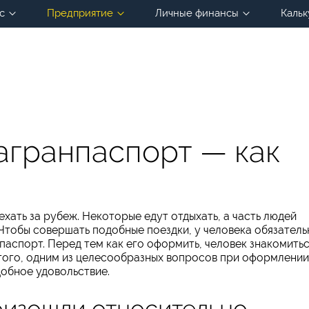
с
Предприятие
Личные финансы
Кальк
агранпаспорт — как
хать за рубеж. Некоторые едут отдыхать, а часть людей
 Чтобы совершать подобные поездки, у человека обязатель
аспорт. Перед тем как его оформить, человек знакомить
того, одним из целесообразных вопросов при оформлении
добное удовольствие.
оизошли относительно