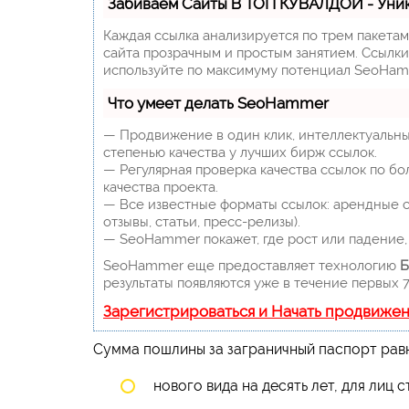
Забиваем Сайты В ТОП КУВАЛДОЙ - Уни
Каждая ссылка анализируется по трем пакета
сайта прозрачным и простым занятием. Ссылки,
используйте по максимуму потенциал SeoHam
Что умеет делать SeoHammer
— Продвижение в один клик, интеллектуальны
степенью качества у лучших бирж ссылок.
— Регулярная проверка качества ссылок по бо
качества проекта.
— Все известные форматы ссылок: арендные сс
отзывы, статьи, пресс-релизы).
— SeoHammer покажет, где рост или падение, 
SeoHammer еще предоставляет технологию
Б
результаты появляются уже в течение первых 7
Зарегистрироваться и Начать продвиже
Сумма пошлины за заграничный паспорт рав
нового вида на десять лет, для лиц с