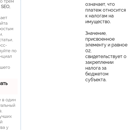
по трем
означает, что
:
SEO,
платеж относится
к налогам на
ает
имущество.
айта
ростым
Значение,
и,
присвоенное
статьи,
элементу и равное
есс-
02,
зуйте по
нциал
свидетельствует о
закреплении
ашего
налога за
бюджетом
субъекта.
лать
 в один
уальный
в,
лучших
ой
ва у