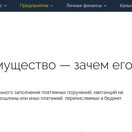
с
Предприятие
Личные финансы
Кальк
мущество — зачем ег
льного заполнения платежных поручений, квитанций на
пошлины или иных платежей, перечисляемых в бюджет