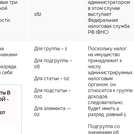
вые три
администратором
ной
в этом случае
182
выступает
ости.
Федеральная
налоговая служба
РФ (ФНС)
на
Для группы – 1
Поскольку налог
знаками
на имущество
Для подгруппы –
принадлежит к
разряда.
06
числу
 себя:
администрируемых
Для статьи – 02
налоговым
органом, он
Для подстатьи –
относится к группе
ты В
010
доходов,
Й -
следовательно,
Для элемента —
будет иметь 4
от
02
разряд, равный 1.
Подгруппа со
значением 06