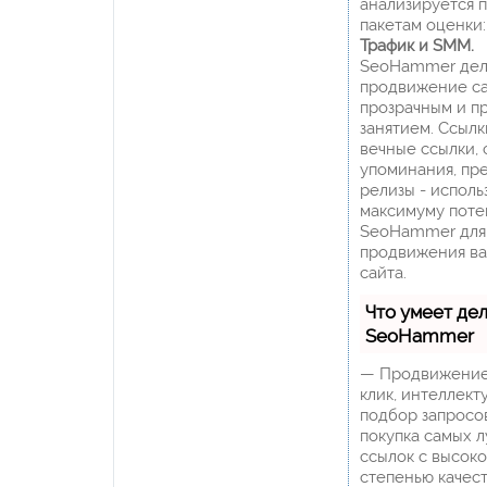
анализируется 
пакетам оценки
Трафик и SMM.
SeoHammer дел
продвижение с
прозрачным и п
занятием. Ссылк
вечные ссылки, 
упоминания, пр
релизы - исполь
максимуму поте
SeoHammer для
продвижения в
сайта.
Что умеет де
SeoHammer
— Продвижение
клик, интеллект
подбор запросо
покупка самых 
ссылок с высок
степенью качест