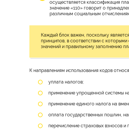
осуществляется классификация пла
значение «110» говорит о принадле
различным социальным отчислениям
Каждый блок важен, поскольку являетс
принципов, в соответствии с которыми
значений и правильному заполнению пл
К направлениям использования кодов относя
уплата налогов;
применение упрощенной системы на
применение единого налога на вмен
оплата государственных пошлин, на
перечисление страховых взносов и 