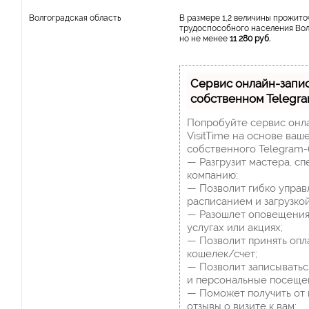
Волгоградская область
В размере 1,2 величины прожит
трудоспособного населения Вол
но не менее
11 280 руб.
Сервис онлайн-запи
собственном Telegr
Попробуйте сервис онл
VisitTime на основе ваш
собственного Telegram-
— Разгрузит мастера, с
компанию;
— Позволит гибко управ
расписанием и загрузкой
— Разошлет оповещения
услугах или акциях;
— Позволит принять опл
кошелек/счет;
— Позволит записыватьс
и персональные посеще
— Поможет получить от 
отзывы о визите к вам;