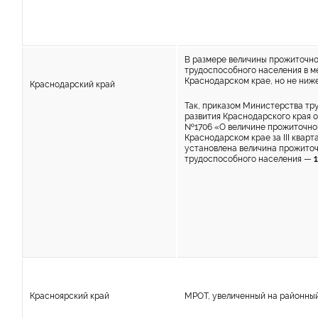
В размере величины прожиточн
трудоспособного населения в м
Краснодарском крае, но не ниж
Краснодарский край
Так, приказом Министерства тр
развития Краснодарского края от
№1706 «О величине прожиточно
Краснодарском крае за III кварт
установлена величина прожиточ
трудоспособного населения —
Красноярский край
МРОТ, увеличенный на районны