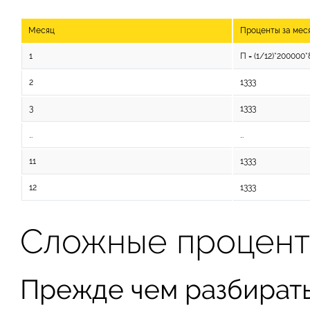
Месяц
Проценты за меся
1
П = (1/12)*200000*
2
1333
3
1333
…
…
11
1333
12
1333
Сложные процен
Прежде чем разбират