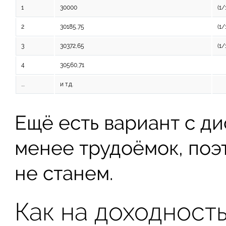
1
30000
(1
2
30185,75
(1/
3
30372,65
(1/
4
30560,71
….
и т.д.
Ещё есть вариант с д
менее трудоёмок, поэ
не станем.
Как на доходность