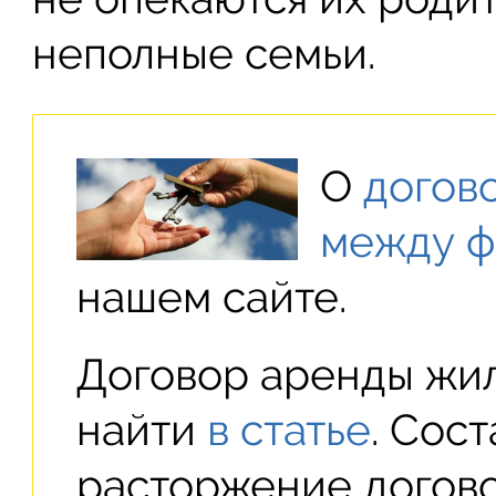
неполные семьи.
О
догово
между ф
нашем сайте.
Договор аренды жи
найти
в статье
. Сос
расторжение догово