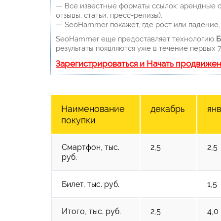
— Все известные форматы ссылок: арендные сс
отзывы, статьи, пресс-релизы).
— SeoHammer покажет, где рост или падение, 
SeoHammer еще предоставляет технологию
Б
результаты появляются уже в течение первых 7
Зарегистрироваться и Начать продвиже
Наименование
декабрь
ян
покупки
Смартфон, тыс.
2,5
2,5
руб.
Билет, тыс. руб.
1,5
Итого, тыс. руб.
2,5
4,0