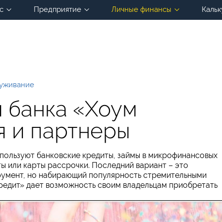
с
Предприятие
Личные финансы
Кальк
луживание
и банка «Хоум
я и партнеры
спользуют банковские кредиты, займы в микрофинансовых
ы или карты рассрочки. Последний вариант – это
румент, но набирающий популярность стремительными
Кредит» дает возможность своим владельцам приобретать