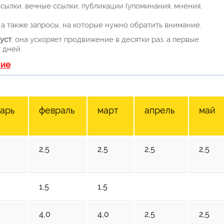
ылки, вечные ссылки, публикации (упоминания, мнения,
а также запросы, на которые нужно обратить внимание.
уст
, она ускоряет продвижение в десятки раз, а первые
 дней.
ние
варь
февраль
март
апрель
май
2,5
2,5
2,5
2,5
1,5
1,5
4,0
4,0
2,5
2,5