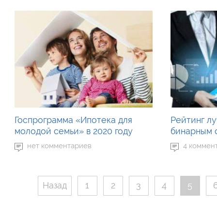
Госпрограмма «Ипотека для
Рейтинг л
молодой семьи» в 2020 году
бинарным о
нет комментариев
4 коммен
Назад
1
2
3
4
5