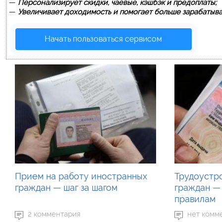
—
Персонализирует скидки, чаевые, кэшбэк и предоплаты;
—
Увеличивает доходимость и помогает больше зарабатыва
Начать пользоваться сервисом
Прием на работу иностранных
Трудоустр
граждан — шаг за шагом
граждан —
правилам
2 комментария
нет комм