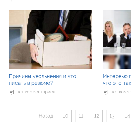
Причины увольнения и что
Интервью 
писать в резюме?
что это та
нет комментариев
нет комм
Назад
10
11
12
13
14