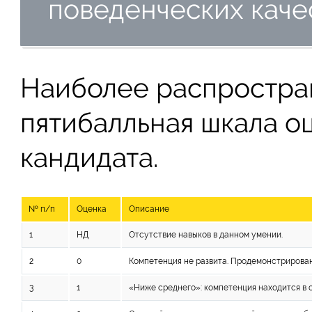
поведенческих каче
Наиболее распростра
пятибалльная шкала о
кандидата.
№ п/п
Оценка
Описание
1
НД
Отсутствие навыков в данном умении.
2
0
Компетенция не развита. Продемонстрирова
3
1
«Ниже среднего»: компетенция находится в с