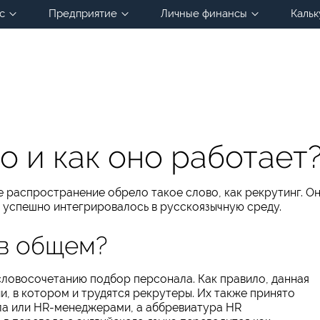
с
Предприятие
Личные финансы
Кальк
о и как оно работает
е распространение обрело такое слово, как рекрутинг. О
и успешно интегрировалось в русскоязычную среду.
 в общем?
словосочетанию подбор персонала. Как правило, данная
и, в котором и трудятся рекрутеры. Их также принято
ла или HR-менеджерами, а аббревиатура HR