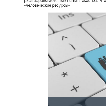
расшифровывается как human resources, что
«человеческие ресурсы».