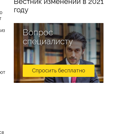
Вестник изменений в 2021
году
ю
т
 из
Вопрос
специалисту
Спросить бесплатно
ают
ся