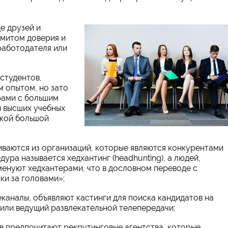
е друзей и
имитом доверия и
работодателя или
студентов,
м опытом, но зато
рами с большим
и высших учебных
акой большой
ваются из организаций, которые являются конкурентами
ура называется хедхантинг (headhunting), а людей,
енуют хедхантерами, что в дословном переводе с
ки за головами»;
каналы, объявляют кастинги для поиска кандидатов на
 или ведущий развлекательной телепередачи;
в предпочитают рекрутинговые агентства, которые