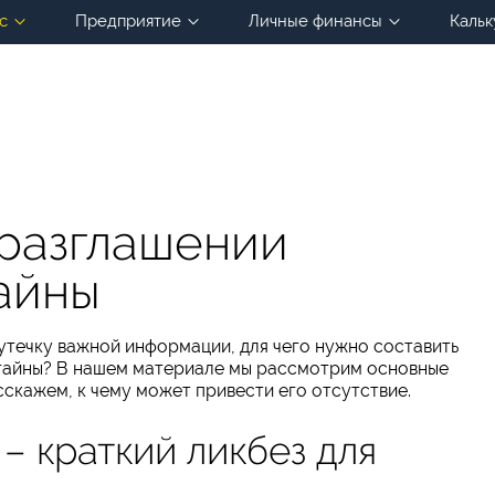
с
Предприятие
Личные финансы
Кальк
разглашении
айны
 утечку важной информации, для чего нужно составить
тайны? В нашем материале мы рассмотрим основные
сскажем, к чему может привести его отсутствие.
– краткий ликбез для