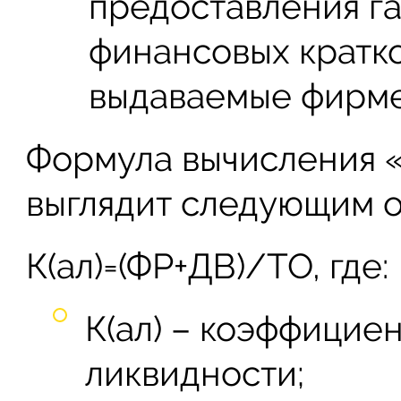
предоставления га
финансовых кратк
выдаваемые фирме
Формула вычисления 
выглядит следующим о
К(ал)=(ФР+ДВ)/ТО, где:
К(ал) – коэффицие
ликвидности;