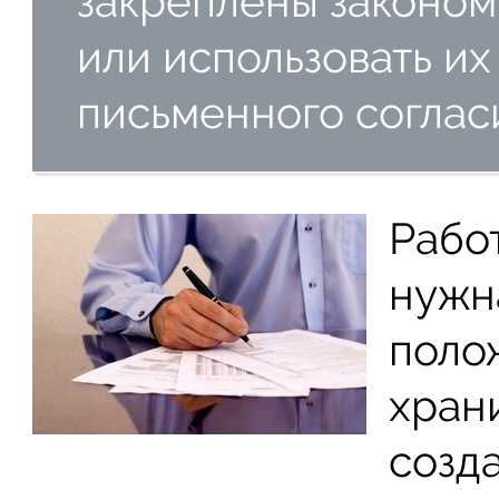
закреплены законом
или использовать их
письменного соглас
Рабо
нужна
поло
хран
созд