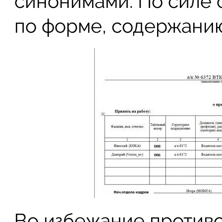
синонимами. По силе 
по форме, содержани
Во избежание против