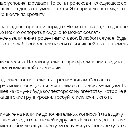
ые условия нарушают. То есть происходит следующее: со
новного долга не уменьшается. Это приводит к тому, что
енность по кредиту.
ра в одностороннем порядке. Несмотря на то, что данное
тью можно оспорить в суде, оно может создать
ое увеличение процентных ставок. В любом случае, будь
оговор, дабы обезопасить себя от излишней траты времени
ие кредита. По закону клиент при оформлении кредита
платы какой-либо комиссии.
задолженности с клиента третьим лицам. Согласно
прав может осуществиться только с согласия заемщика. Ес
ешел какому-нибудь коллекторскому агентству, которые в
андитские группировки, требуйте исключить его из
имание на наличие дополнительных комиссий (за выдачу
 внеочередных платежей и другие). Дело в том, что такие
яют собой двойную плату за одну услугу, поскольку все 