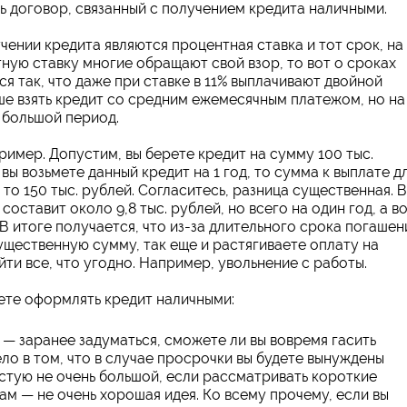
ь договор, связанный с получением кредита наличными.
ении кредита являются процентная ставка и тот срок, на
тную ставку многие обращают свой взор, то вот о сроках
ся так, что даже при ставке в 11% выплачивают двойной
ше взять кредит со средним ежемесячным платежом, но на
а большой период.
имер. Допустим, вы берете кредит на сумму 100 тыс.
вы возьмете данный кредит на 1 год, то сумма к выплате д
т, то 150 тыс. рублей. Согласитесь, разница существенная. В
оставит около 9,8 тыс. рублей, но всего на один год, а в
. В итоге получается, что из-за длительного срока погашен
ущественную сумму, так еще и растягиваете оплату на
ти все, что угодно. Например, увольнение с работы.
дете оформлять кредит наличными:
— заранее задуматься, сможете ли вы вовремя гасить
ло в том, что в случае просрочки вы будете вынуждены
частую не очень большой, если рассматривать короткие
ам — не очень хорошая идея. Ко всему прочему, если вы