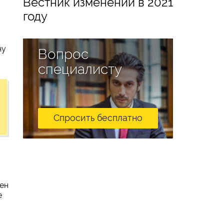
Вестник изменений в 2021
году
ну
Вопрос
специалисту
Спросить бесплатно
оен
е