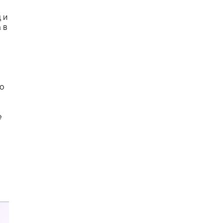
 и
 в
то
я
е