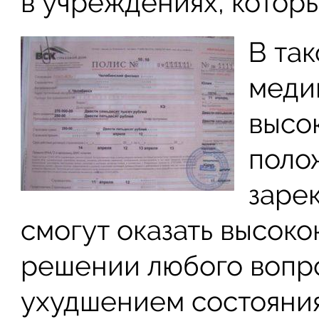
в учреждениях, которы
В так
меди
высок
поло
заре
смогут оказать высок
решении любого вопро
ухудшением состояния