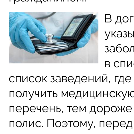
В до
указ
забо
в спи
список заведений, гд
получить медицинскую
перечень, тем дороже
полис. Поэтому, пере