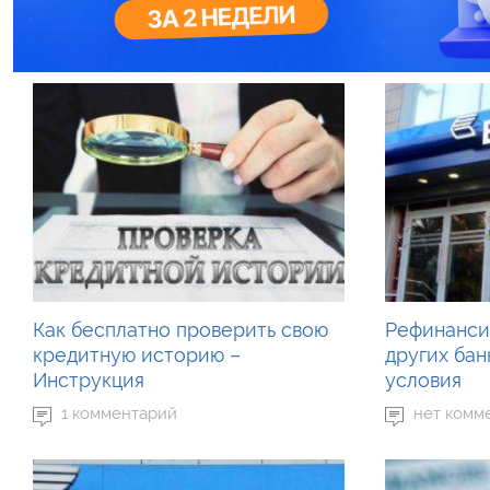
Как бесплатно проверить свою
Рефинанси
кредитную историю –
других бан
Инструкция
условия
1 комментарий
нет комм