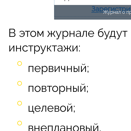
Зарегистри
Журнал о п
В этом журнале будут
инструктажи:
первичный;
повторный;
целевой;
внеплановый.