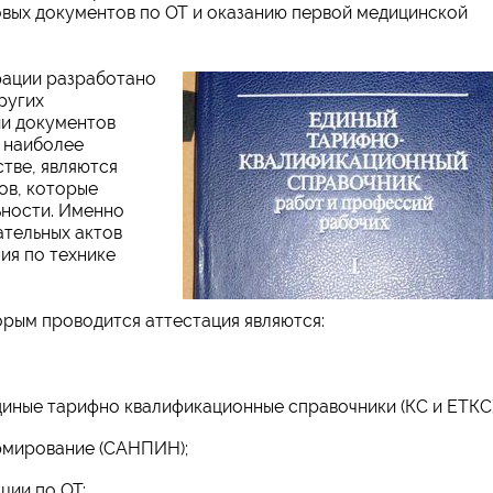
овых документов по ОТ и оказанию первой медицинской
рации разработано
ругих
ии документов
 наиболее
тве, являются
ов, которые
ьности. Именно
ательных актов
ия по технике
рым проводится аттестация являются:
иные тарифно квалификационные справочники (КС и ЕТКС)
рмирование (САНПИН);
ции по ОТ;