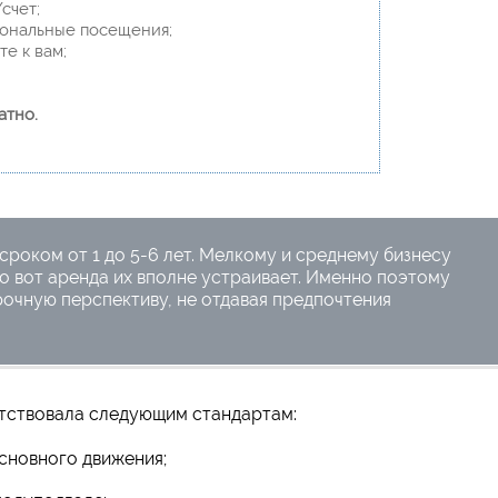
счет;
сональные посещения;
е к вам;
атно.
 сроком от 1 до 5-6 лет. Мелкому и среднему бизнесу
о вот аренда их вполне устраивает. Именно поэтому
очную перспективу, не отдавая предпочтения
тствовала следующим стандартам:
сновного движения;