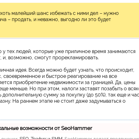
 хоть малейший шанс избежать с ними дел – нужно
ача – продать, и неважно, выгодно ли это будет
ию у тех людей, которые уже приличное время занимаются
, и, возможно, смогут прорекламировать.
чная идея. Всегда можно будет узнать, что происходит,
, своевременное и быстрое реагирование на все
ется приобретение недвижимости за границей. Да, цены
а еще меньше. Но при этом, налоги заставят позабыть о вся
 дополнительную сумму за покупку (до 50%), так еще и ча
азну. На раннем этапе не стоит даже задумываться о
кальные возможности от SeoHammer
м оценки:
SEO, Трафик и SMM.
SeoHammer делает продвижени