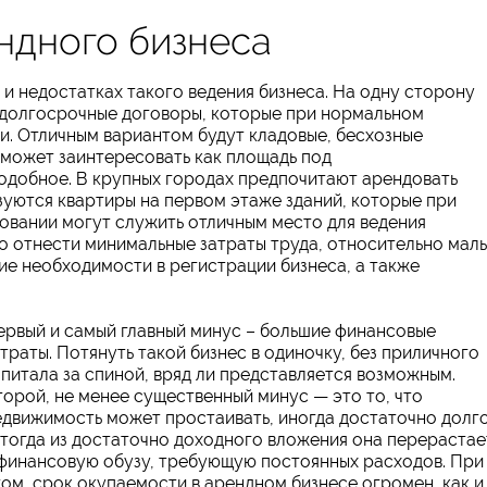
ндного бизнеса
и недостатках такого ведения бизнеса. На одну сторону
, долгосрочные договоры, которые при нормальном
и. Отличным вариантом будут кладовые, бесхозные
 может заинтересовать как площадь под
одобное. В крупных городах предпочитают арендовать
зуются квартиры на первом этаже зданий, которые при
вании могут служить отличным место для ведения
о отнести минимальные затраты труда, относительно мал
ие необходимости в регистрации бизнеса, а также
ервый и самый главный минус – большие финансовые
атраты. Потянуть такой бизнес в одиночку, без приличного
апитала за спиной, вряд ли представляется возможным.
торой, не менее существенный минус — это то, что
едвижимость может простаивать, иногда достаточно долго
 тогда из достаточно доходного вложения она перерастае
 финансовую обузу, требующую постоянных расходов. При
том, срок окупаемости в арендном бизнесе огромен, как и