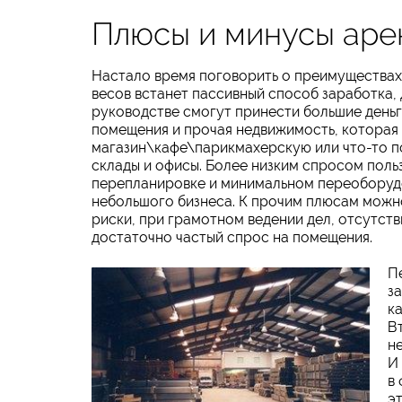
Плюсы и минусы аре
Настало время поговорить о преимуществах 
весов встанет пассивный способ заработка
руководстве смогут принести большие деньг
помещения и прочая недвижимость, которая
магазин\кафе\парикмахерскую или что-то п
склады и офисы. Более низким спросом поль
перепланировке и минимальном переоборудо
небольшого бизнеса. К прочим плюсам можн
риски, при грамотном ведении дел, отсутств
достаточно частый спрос на помещения.
П
з
к
В
н
И
в
э