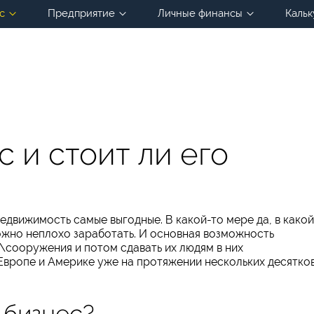
с
Предприятие
Личные финансы
Кальк
 и стоит ли его
едвижимость самые выгодные. В какой-то мере да, в какой
можно неплохо заработать. И основная возможность
я\сооружения и потом сдавать их людям в них
Европе и Америке уже на протяжении нескольких десятко
 бизнес?