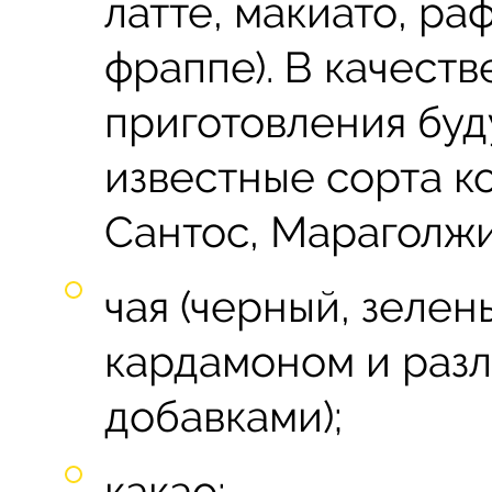
латте, макиато, ра
фраппе). В качеств
приготовления буд
известные сорта к
Сантос, Мараголжи
чая (черный, зелен
кардамоном и раз
добавками);
какао;