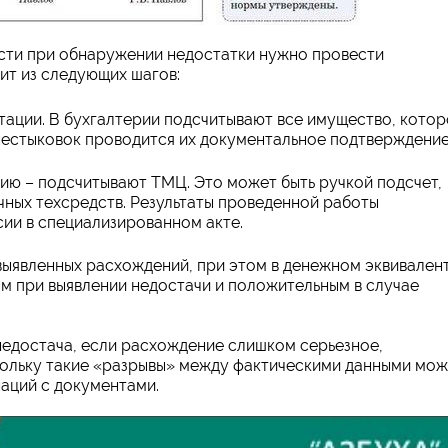
сти при обнаружении недостатки нужно провести
ит из следующих шагов:
тации. В бухгалтерии подсчитывают все имущество, кото
 нестыковок проводится их документальное подтверждение
ию – подсчитывают ТМЦ. Это может быть ручкой подсчет,
чных техсредств. Результаты проведенной работы
ии в специализированном акте.
выявленных расхождений, при этом в денежном эквивалент
ым при выявлении недостачи и положительным в случае
недостача, если расхождение слишком серьезное,
ольку такие «разрывы» между фактическими данными мож
наций с документами.