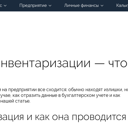
с
Предприятие
Личные финансы
Кальк
инвентаризации — что
 на предприятии все сходится: обычно находят излишки, н
лучае, как отразить данные в бухгалтерском учете и как
нашей статье.
зация и как она проводится