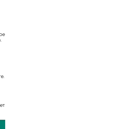
рое
.
е.
ет