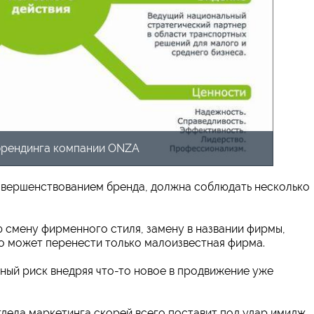
брендинга компании ONZA
совершенствованием бренда, должна соблюдать несколько
ю смену фирменного стиля, замену в названии фирмы,
о может перенести только малоизвестная фирма.
ный риск внедряя что-то новое в продвижение уже
дела маркетинга скорей всего поставит под удар имидж