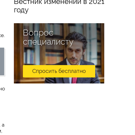
Вестник изменений в 2021
году
Вопрос
е.
специалисту
Спросить бесплатно
ьно
 а
,