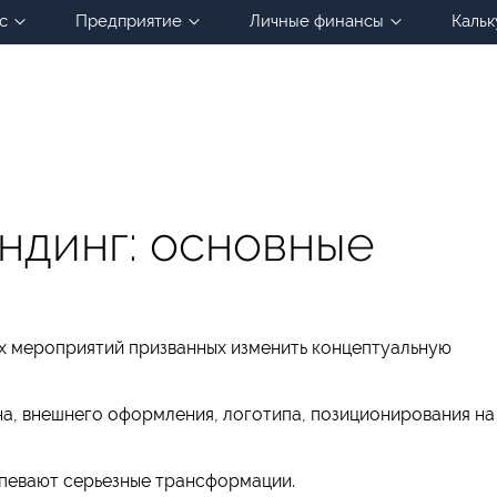
с
Предприятие
Личные финансы
Кальк
ндинг: основные
х мероприятий призванных изменить концептуальную
ана, внешнего оформления, логотипа, позиционирования на
певают серьезные трансформации.