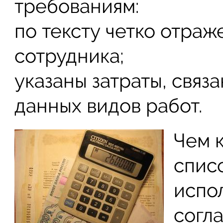
требованиям:
по тексту четко отра
сотрудника;
указаны затраты, свя
данных видов работ.
Чем 
спис
испо
согл