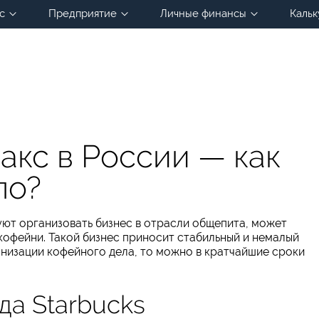
с
Предприятие
Личные финансы
Кальк
акс в России — как
ло?
ют организовать бизнес в отрасли общепита, может
кофейни. Такой бизнес приносит стабильный и немалый
анизации кофейного дела, то можно в кратчайшие сроки
да Starbucks