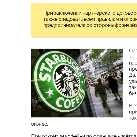
При заключении партнёрского договора
также следовать всем правилам и огра
предпринимателя со стороны франчайз
Осо
тре
нас
пре
Дал
уда
так
биз
Нес
при
так
бизнес.
При открытии кофейни по франшизе удаётся