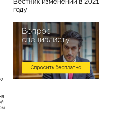
Вестник изменений в 2021
году
Вопрос
специалисту
Спросить бесплатно
го
ня
ой
ом