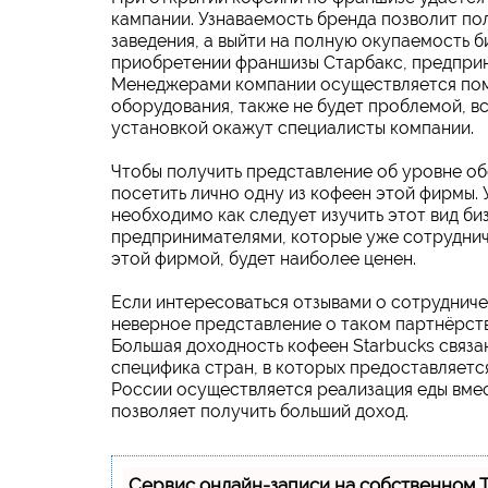
кампании. Узнаваемость бренда позволит по
заведения, а выйти на полную окупаемость би
приобретении франшизы Старбакс, предпри
Менеджерами компании осуществляется по
оборудования, также не будет проблемой, 
установкой окажут специалисты компании.
Чтобы получить представление об уровне о
посетить лично одну из кофеен этой фирмы. 
необходимо как следует изучить этот вид би
предпринимателями, которые уже сотруднича
этой фирмой, будет наиболее ценен.
Если интересоваться отзывами о сотрудниче
неверное представление о таком партнёрстве
Большая доходность кофеен Starbucks связа
специфика стран, в которых предоставляетс
России осуществляется реализация еды вмест
позволяет получить больший доход.
Сервис онлайн-записи на собственном 