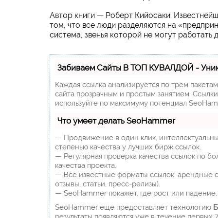
Автор книги — Роберт Кийосаки. Известнейш
том, что все люди разделяются на «предпри
система, звенья которой не могут работать д
Забиваем Сайты В ТОП КУВАЛДОЙ - Уни
Каждая ссылка анализируется по трем пакета
сайта прозрачным и простым занятием. Ссылки,
используйте по максимуму потенциал SeoHam
Что умеет делать SeoHammer
— Продвижение в один клик, интеллектуальны
степенью качества у лучших бирж ссылок.
— Регулярная проверка качества ссылок по бо
качества проекта.
— Все известные форматы ссылок: арендные сс
отзывы, статьи, пресс-релизы).
— SeoHammer покажет, где рост или падение, 
SeoHammer еще предоставляет технологию
Б
результаты появляются уже в течение первых 7