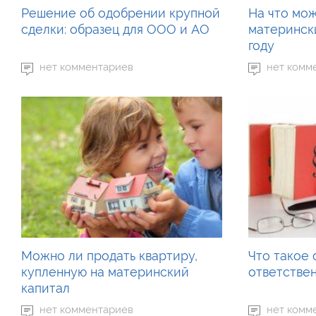
Решение об одобрении крупной
На что мо
сделки: образец для ООО и АО
матерински
году
нет комментариев
нет комм
Можно ли продать квартиру,
Что такое
купленную на материнский
ответстве
капитал
нет комментариев
нет комм