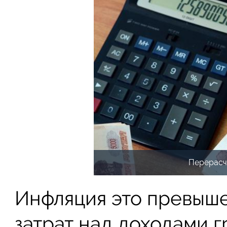
Перерасч
Инфляция это превыш
затрат над доходами 