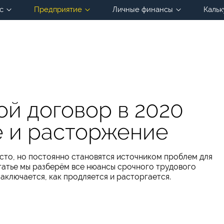
с
Предприятие
Личные финансы
Кальк
й договор в 2020
е и расторжение
сто, но постоянно становятся источником проблем для
татье мы разберём все нюансы срочного трудового
 заключается, как продляется и расторгается.